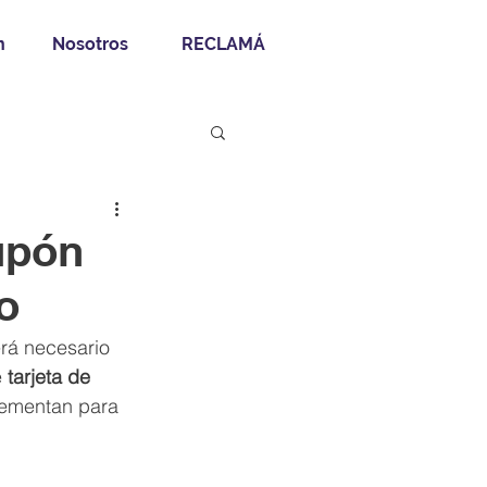
n
Nosotros
RECLAMÁ
cupón
o
rá necesario 
e
 tarjeta de 
lementan para 