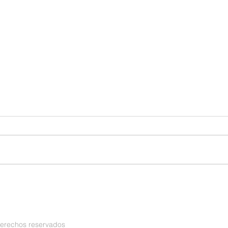
Acuerdo Adecua - BST
Acue
derechos reservados