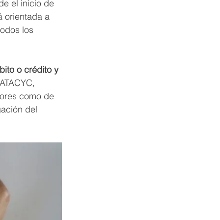
 el inicio de 
á orientada a 
todos los 
ito o crédito y 
e ATACYC, 
dores como de 
ación del 